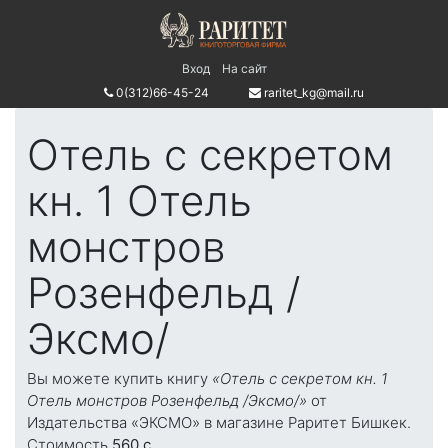
Вход
На сайт
0(312)66-45-24
raritet_kg@mail.ru
Отель с секретом
кн. 1 Отель
монстров
Розенфельд /
Эксмо/
Вы можете купить книгу
«Отель с секретом кн. 1
Отель монстров Розенфельд /Эксмо/»
от
Издательства «ЭКСМО» в магазине Раритет Бишкек.
Стоимость
560 c.