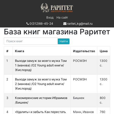
Вход
На сайт
0(312)66-45-24
raritet_kg@mail.ru
База книг магазина Раритет
#
Книга
Издательство
Цена
1
Выходи замуж за моего мужа Том
РОСМЭН
1300
1 (манхва) /О2 Young adult книги/
с.
(Кислород)
2
Выходи замуж за моего мужа Том
РОСМЭН
1300
2 (манхва) /О2 Young adult книги/
с.
(Кислород)
3
Кокомеренские истории Ибраимов
Бишкек
800
/Бишкек/
с.
4
«Удалить» и забыть Как перестать
Манн, Иванов
760