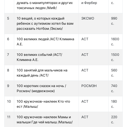
думать о манипуляторах и других
и Фербер
с.
токсичных людях /МиФ/
5
10 вещей, о которых каждый
ЭКСМО
990
ребенок с аутизмом хотел бы вам
с.
рассказать Нотбом /Эксмо/
6
100 великих людей /АСТ/ Климина
АСТ
1600
А.Е.
с.
7
100 великих событий /АСТ/
АСТ
1500
Климина А.Е.
с.
8
100 занятий для мальчиков на
АСТ
560
каждый день /АСТ/
с.
9
100 коротких сказок на ночь /
РОСМЭН
740
Росмэн/ (медвежонок)
с.
10
100 кружочков-наклеек Кто что
АСТ
180
ест /Малыш/
с.
11
100 кружочков-наклеек Мамы и
АСТ
220
малыши Где чей малыш /Малыш/
с.