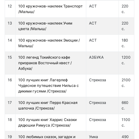
12
100 кружочков-наклеек Транспорт
АСТ
220
/Малыш/
с.
13
100 кружочков-наклеек Учим
АСТ
220
цвета /Малыш/
с.
14
100 кружочков-наклеек Эмоции /
АСТ
180
Малыш/
с.
15
100 легенд Токийского кафе
АЗБУКА
1200
призраков Восточный квест /
с.
Азбука/
16
100 лучших книг Лагерлеф
Стрекоза
2100
Чудесное путешествие Нильса с
с.
дикими гусями /Стрекоза/
17
100 лучших книг Перро Красная
Стрекоза
660
шапочка /Стрекоза/
с.
18
100 лучших книг Харрис Сказки
Стрекоза
1100
дядюшки Римуса /Стрекоза/
с.
19
100 любимых сказок, загадок и
Умка
490