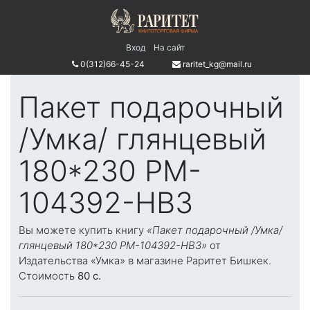
Вход
На сайт
0(312)66-45-24
raritet_kg@mail.ru
Пакет подарочный
/Умка/ глянцевый
180*230 PM-
104392-HB3
Вы можете купить книгу
«Пакет подарочный /Умка/
глянцевый 180*230 PM-104392-HB3»
от
Издательства «Умка» в магазине Раритет Бишкек.
Стоимость
80 c.