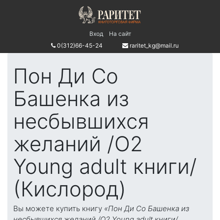
Вход
На сайт
0(312)66-45-24
raritet_kg@mail.ru
Пон Ди Со
Башенка из
несбывшихся
желаний /О2
Young adult книги/
(Кислород)
Вы можете купить книгу
«Пон Ди Со Башенка из
несбывшихся желаний /О2 Young adult книги/