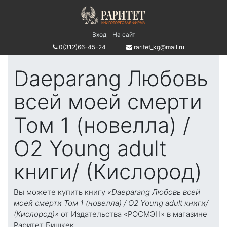
Вход
На сайт
0(312)66-45-24
raritet_kg@mail.ru
Daeparang Любовь
всей моей смерти
Том 1 (новелла) /
О2 Young adult
книги/ (Кислород)
Вы можете купить книгу
«Daeparang Любовь всей
моей смерти Том 1 (новелла) / О2 Young adult книги/
(Кислород)»
от Издательства «РОСМЭН» в магазине
Раритет Бишкек.