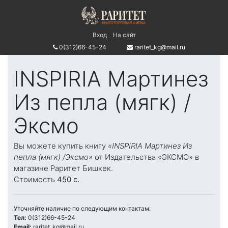
Вход
На сайт
0(312)66-45-24
raritet_kg@mail.ru
INSPIRIA Мартинез
Из пепла (мягк) /
Эксмо
Вы можете купить книгу
«INSPIRIA Мартинез Из
пепла (мягк) /Эксмо»
от Издательства «ЭКСМО» в
магазине Раритет Бишкек.
Стоимость
450 c.
Уточняйте наличие по следующим контактам:
Тел:
0(312)66-45-24
Email:
raritet_kg@mail.ru