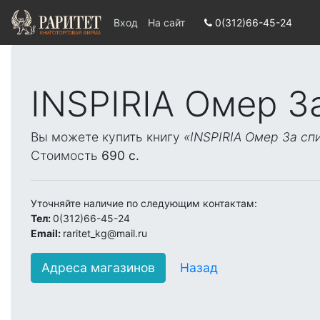
Вход
На сайт
0(312)66-45-24
INSPIRIA Омер За
Вы можете купить книгу
«INSPIRIA Омер За спи
Стоимость
690 c.
Уточняйте наличие по следующим контактам:
Тел:
0(312)66-45-24
Email:
raritet_kg@mail.ru
Адреса магазинов
Назад