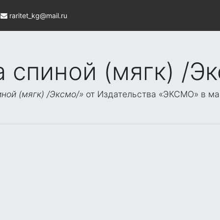
raritet_kg@mail.ru
 спиной (мягк) /Э
ной (мягк) /Эксмо/»
от Издательства «ЭКСМО» в ма