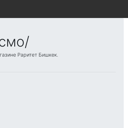
ксмо/
газине Раритет Бишкек.