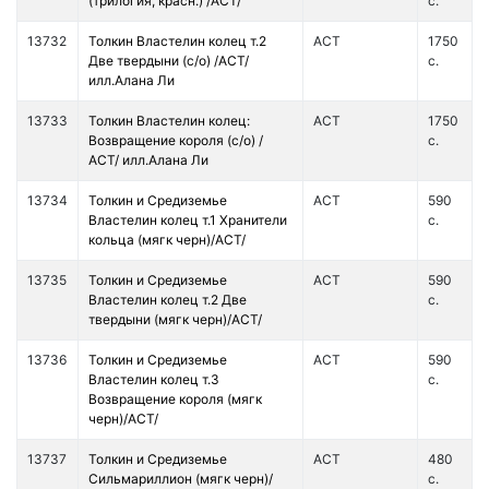
(трилогия, красн.) /АСТ/
с.
13732
Толкин Властелин колец т.2
АСТ
1750
Две твердыни (с/о) /АСТ/
с.
илл.Алана Ли
13733
Толкин Властелин колец:
АСТ
1750
Возвращение короля (с/о) /
с.
АСТ/ илл.Алана Ли
13734
Толкин и Средиземье
АСТ
590
Властелин колец т.1 Хранители
с.
кольца (мягк черн)/АСТ/
13735
Толкин и Средиземье
АСТ
590
Властелин колец т.2 Две
с.
твердыни (мягк черн)/АСТ/
13736
Толкин и Средиземье
АСТ
590
Властелин колец т.3
с.
Возвращение короля (мягк
черн)/АСТ/
13737
Толкин и Средиземье
АСТ
480
Сильмариллион (мягк черн)/
с.