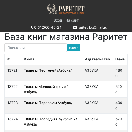
Вход
На сайт
0(312)66-45-24
raritet_kg@mail.ru
База книг магазина Раритет
#
Книга
Издательство
Цена
13721
Тилье м Лес теней /Азбука/
АЗБУКА
480
с.
13722
Тилье м Медовый траур /
АЗБУКА
520
Азбука/
с.
13723
Тилье м Переломы /Азбука/
АЗБУКА
490
с.
13724
Тилье м Последняя рукопись /
АЗБУКА
520
Азбука/
с.