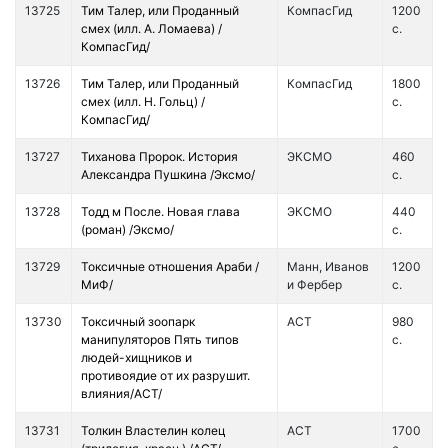
13725
Тим Талер, или Проданный
КомпасГид
1200
смех (илл. А. Ломаева) /
с.
КомпасГид/
13726
Тим Талер, или Проданный
КомпасГид
1800
смех (илл. Н. Гольц) /
с.
КомпасГид/
13727
Тиханова Пророк. История
ЭКСМО
460
Александра Пушкина /Эксмо/
с.
13728
Тодд м После. Новая глава
ЭКСМО
440
(роман) /Эксмо/
с.
13729
Токсичные отношения Араби /
Манн, Иванов
1200
МиФ/
и Фербер
с.
13730
Токсичный зоопарк
АСТ
980
манипуляторов Пять типов
с.
людей-хищников и
противоядие от их разрушит.
влияния/АСТ/
13731
Толкин Властелин колец
АСТ
1700