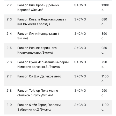
212
Fanzon Ким Кровь Древних
ЭКСМО
1300
Королей /Эксмо/
с.
213
Fanzon Коваль Леди-астронавт
ЭКСМО
680
кн1 Вычисляя звезды
с.
214
Fanzon Литтл Консультант /
ЭКСМО
890
Эксмо/
с.
215
Fanzon Резник Кириньяга
ЭКСМО
980
Килиманджаро /Эксмо/
с.
216
Fanzon Суон Испытание империи
ЭКСМО
790
Империя волка кн.3 /Эксмо/
с.
217
Fanzon Ся Цзя Далекое лето
ЭКСМО
1100
с.
218
Fanzon Тейлор Пока мы не
ЭКСМО
990
сбились с пути /Эксмо/
с.
219
Fanzon Феби Город Госпожи
ЭКСМО
1100
Забвения кн.2 /Эксмо/
с.