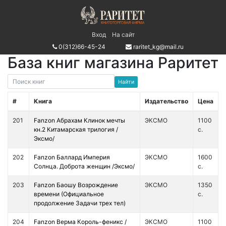
Вход
На сайт
0(312)66-45-24
raritet_kg@mail.ru
База книг магазина Раритет
#
Книга
Издательство
Цена
201
Fanzon Абрахам Клинок мечты
ЭКСМО
1100
кн.2 Китамарская трилогия /
с.
Эксмо/
202
Fanzon Баллард Империя
ЭКСМО
1600
Солнца. Доброта женщин /Эксмо/
с.
203
Fanzon Баошу Возрождение
ЭКСМО
1350
времени (Официальное
с.
продолжение Задачи трех тел)
204
Fanzon Верма Король-феникс /
ЭКСМО
1100