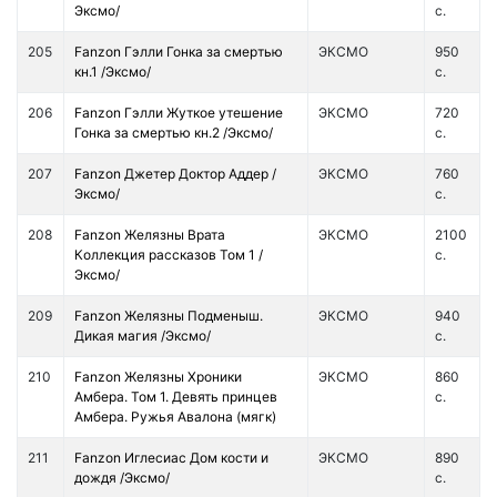
Эксмо/
с.
205
Fanzon Гэлли Гонка за смертью
ЭКСМО
950
кн.1 /Эксмо/
с.
206
Fanzon Гэлли Жуткое утешение
ЭКСМО
720
Гонка за смертью кн.2 /Эксмо/
с.
207
Fanzon Джетер Доктор Аддер /
ЭКСМО
760
Эксмо/
с.
208
Fanzon Желязны Врата
ЭКСМО
2100
Коллекция рассказов Том 1 /
с.
Эксмо/
209
Fanzon Желязны Подменыш.
ЭКСМО
940
Дикая магия /Эксмо/
с.
210
Fanzon Желязны Хроники
ЭКСМО
860
Амбера. Том 1. Девять принцев
с.
Амбера. Ружья Авалона (мягк)
211
Fanzon Иглесиас Дом кости и
ЭКСМО
890
дождя /Эксмо/
с.