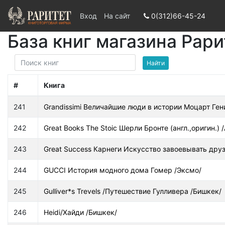
Вход
На сайт
0(312)66-45-24
База книг магазина Рари
#
Книга
241
Grandissimi Величайшие люди в истории Моцарт Ге
242
Great Books The Stoic Шерли Бронте (англ.,оригин.) /
243
Great Success Карнеги Искусство завоевывать друзе
244
GUCCI История модного дома Гомер /Эксмо/
245
Gulliver*s Trevels /Путешествие Гулливера /Бишкек/
246
Heidi/Хайди /Бишкек/