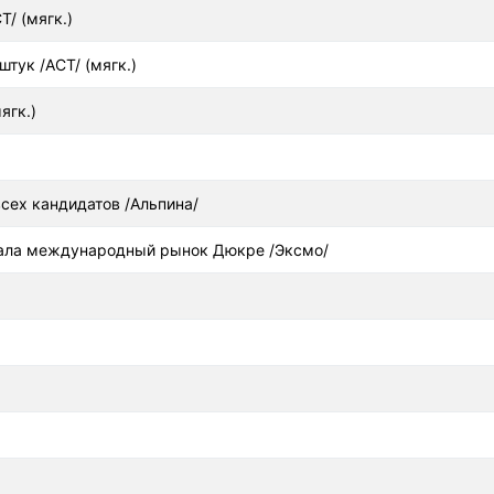
Т/ (мягк.)
штук /АСТ/ (мягк.)
ягк.)
сех кандидатов /Альпина/
вала международный рынок Дюкре /Эксмо/