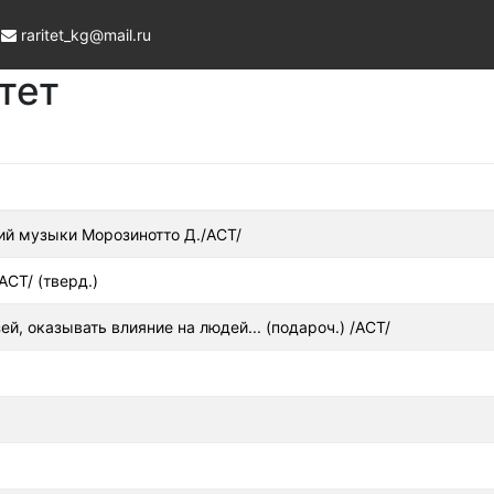
raritet_kg@mail.ru
тет
ний музыки Морозинотто Д./АСТ/
АСТ/ (тверд.)
й, оказывать влияние на людей... (подароч.) /АСТ/