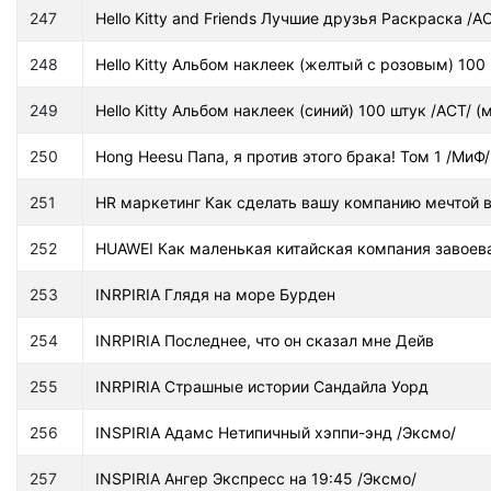
247
Hello Kitty and Friends Лучшие друзья Раскраска /АС
248
Hello Kitty Альбом наклеек (желтый с розовым) 100 
249
Hello Kitty Альбом наклеек (синий) 100 штук /АСТ/ (м
250
Hong Heesu Папа, я против этого брака! Том 1 /МиФ/
251
HR маркетинг Как сделать вашу компанию мечтой в
252
HUAWEI Как маленькая китайская компания завое
253
INRPIRIA Глядя на море Бурден
254
INRPIRIA Последнее, что он сказал мне Дейв
255
INRPIRIA Страшные истории Сандайла Уорд
256
INSPIRIA Адамс Нетипичный хэппи-энд /Эксмо/
257
INSPIRIA Ангер Экспресс на 19:45 /Эксмо/